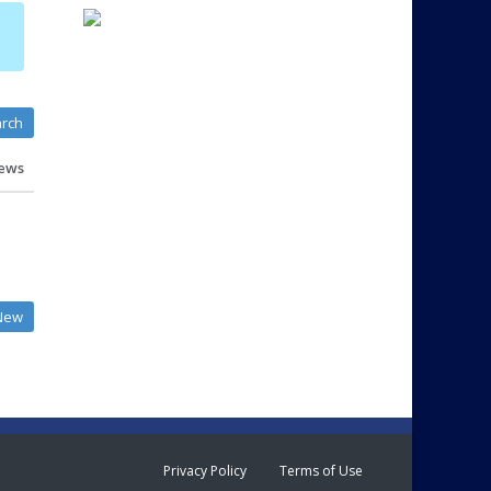
rch
ews
New
Privacy Policy
Terms of Use