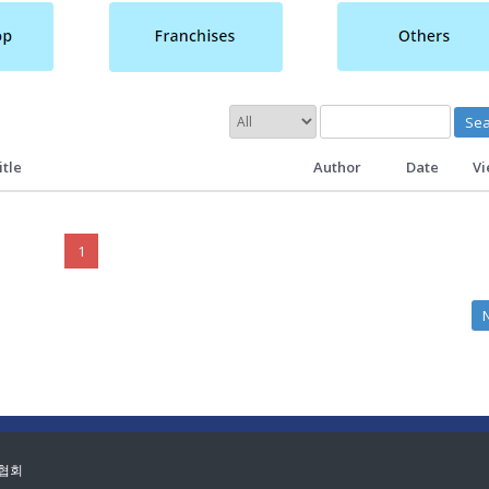
Sea
itle
Author
Date
Vi
1
 협회